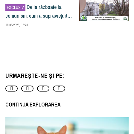
De la războaie la
EXCLUSIV
comunism: cum a supraviețuit
Facultatea de Medicină Veterinară
09.05.2026, 15:28
trecerii timpului
URMĂREȘTE-NE ȘI PE:
CONTINUĂ EXPLORAREA