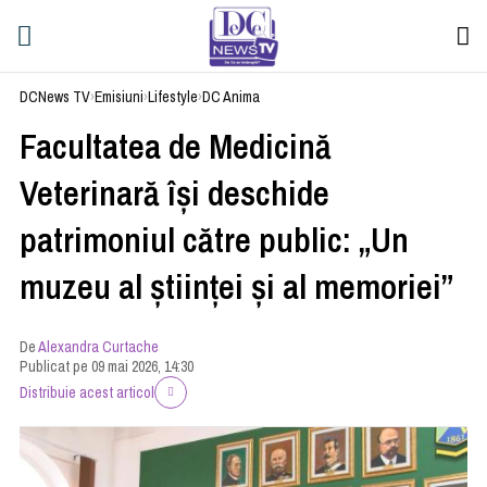
DCNews TV
›
Emisiuni
›
Lifestyle
›
DC Anima
Facultatea de Medicină
Veterinară își deschide
patrimoniul către public: „Un
muzeu al științei și al memoriei”
De
Alexandra Curtache
Publicat pe 09 mai 2026, 14:30
Distribuie acest articol