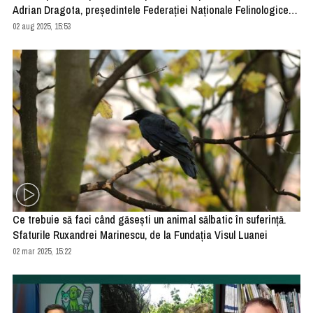
Adrian Dragota, președintele Federației Naționale Felinologice
Române, are câteva răspunsuri
02 aug 2025, 15:53
Ce trebuie să faci când găsești un animal sălbatic în suferință.
Sfaturile Ruxandrei Marinescu, de la Fundația Visul Luanei
02 mar 2025, 15:22