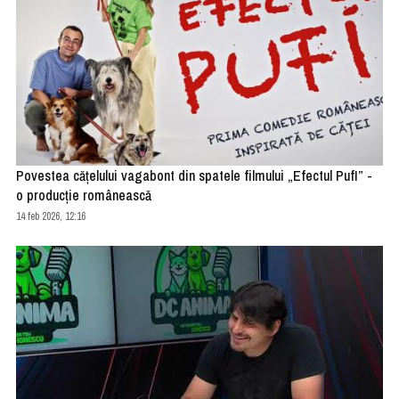
Povestea cățelului vagabont din spatele filmului „Efectul PufI” -
o producție românească
14 feb 2026, 12:16