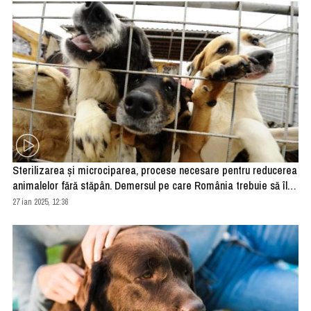
Sterilizarea și microciparea, procese necesare pentru reducerea
animalelor fără stăpân. Demersul pe care România trebuie să îl
pună în aplicare
27 ian 2025, 12:36