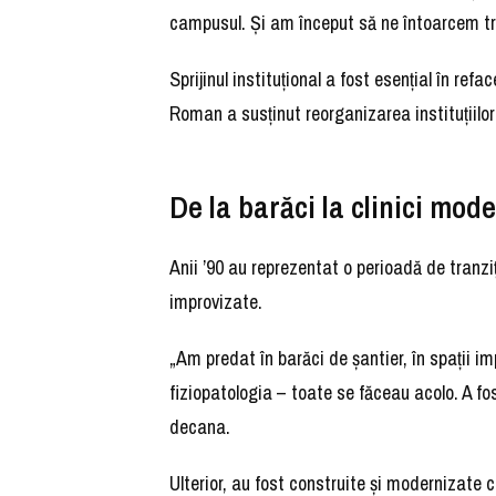
campusul. Și am început să ne întoarcem tr
Sprijinul instituțional a fost esențial în refa
Roman a susținut reorganizarea instituțiil
De la barăci la clinici mod
Anii ’90 au reprezentat o perioadă de tranziț
improvizate.
„Am predat în barăci de șantier, în spații i
fiziopatologia – toate se făceau acolo. A fo
decana.
Ulterior, au fost construite și modernizate c