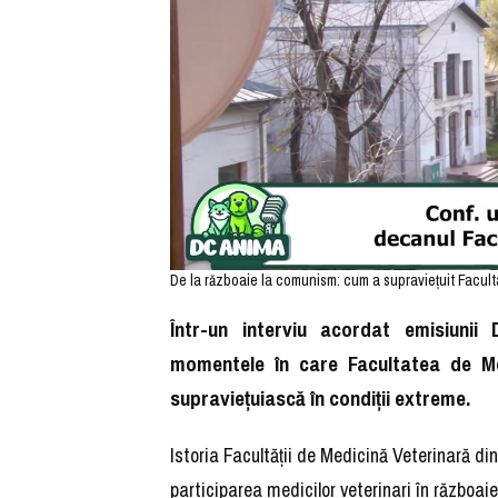
De la războaie la comunism: cum a supraviețuit Faculta
Într-un interviu acordat emisiuni
momentele în care Facultatea de Me
supraviețuiască în condiții extreme.
Istoria Facultății de Medicină Veterinară d
participarea medicilor veterinari în războaie