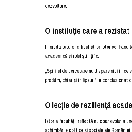
dezvoltare.
O instituție care a rezistat
În ciuda tuturor dificultăților istorice, Fac
academică și rolul științific.
„Spiritul de cercetare nu dispare nici în ce
predăm, chiar și în lipsuri”, a concluzionat 
O lecție de reziliență acad
Istoria facultății reflectă nu doar evoluția un
schimbările politice și sociale ale României.