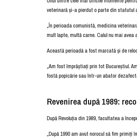
Unul dintre cele mai dificile momente pent
veterinară și-a pierdut o parte din statutu
„În perioada comunistă, medicina veterinar
mult lapte, multă carne. Calul nu mai avea 
Această perioadă a fost marcată și de relo
„Am fost împrăștiați prin tot Bucureștiul. Am
fostă popicărie sau într-un abator dezafect
Revenirea după 1989: reco
După Revoluția din 1989, facultatea a începu
„După 1990 am avut norocul să fim primiți îna