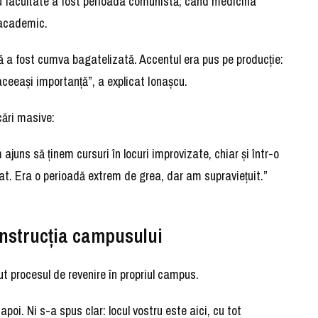
ru facultate a fost perioada comunistă, când medicina
l academic.
ă a fost cumva bagatelizată. Accentul era pus pe producție:
aceeași importanță”, a explicat Ionașcu.
cări masive:
 ajuns să ținem cursuri în locuri improvizate, chiar și într-o
at. Era o perioadă extrem de grea, dar am supraviețuit.”
nstrucția campusului
t procesul de revenire în propriul campus.
poi. Ni s-a spus clar: locul vostru este aici, cu tot