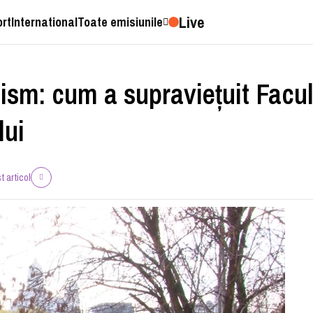
Live
ort
International
Toate emisiunile
ism: cum a supraviețuit Facu
lui
t articol