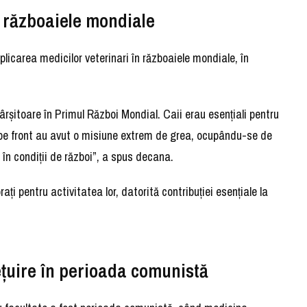
: războaiele mondiale
implicarea medicilor veterinari în războaiele mondiale, în
ârșitoare în Primul Război Mondial. Caii erau esențiali pentru
de pe front au avut o misiune extrem de grea, ocupându-se de
în condiții de război”, a spus decana.
ați pentru activitatea lor, datorită contribuției esențiale la
ețuire în perioada comunistă