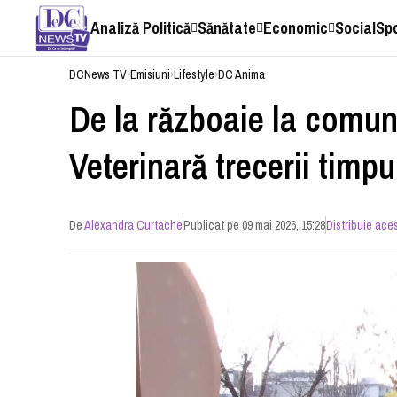
Analiză Politică
Sănătate
Economic
Social
Sp
DCNews TV
›
Emisiuni
›
Lifestyle
›
DC Anima
De la războaie la comun
Veterinară trecerii timpu
De
Alexandra Curtache
Publicat pe 09 mai 2026, 15:28
Distribuie aces