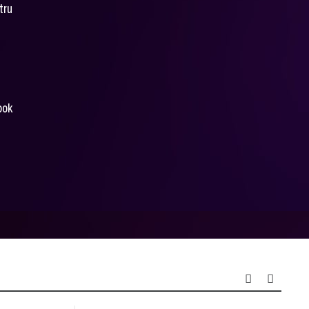
tru
ook