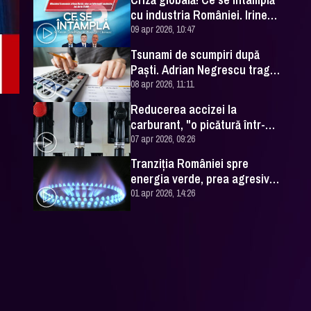
cu industria României. Irineu
Darău, explicații la DC NEWS
09 apr 2026, 10:47
Tsunami de scumpiri după
Paşti. Adrian Negrescu trage
semnalul de alarmă
08 apr 2026, 11:11
Reducerea accizei la
carburant, "o picătură într-o
mare de probleme"
07 apr 2026, 09:26
Tranziţia României spre
energia verde, prea agresivă.
"Pariul câştigător este gazul"
01 apr 2026, 14:26