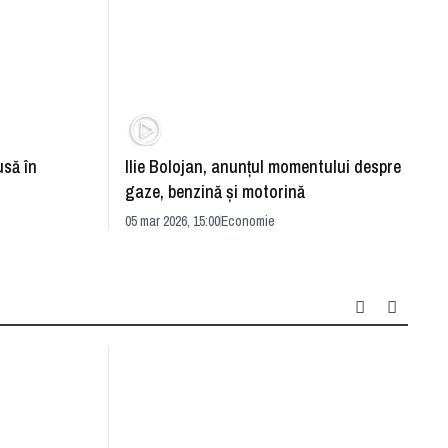
usă în
Ilie Bolojan, anunţul momentului despre
Român
gaze, benzină şi motorină
petro
05 mar 2026, 15:00
Economie
13 apr 