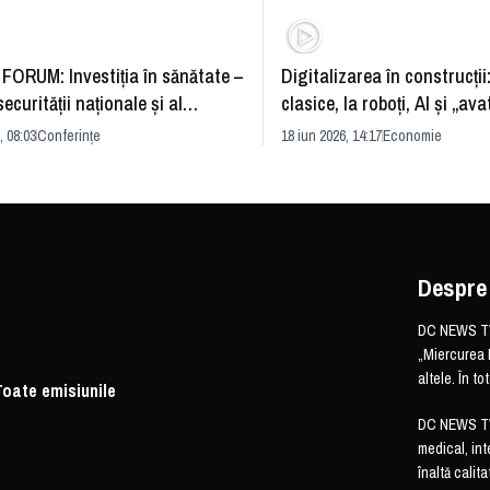
FORUM: Investiția în sănătate –
Digitalizarea în construcții
securității naționale și al
clasice, la roboți, AI și „ava
rii economice
România și redefinirea indu
, 08:03
Conferințe
18 iun 2026, 14:17
Economie
Despre
DC NEWS TV 
„Miercurea 
altele. În t
Toate emisiunile
DC NEWS TV o
medical, int
înaltă calita