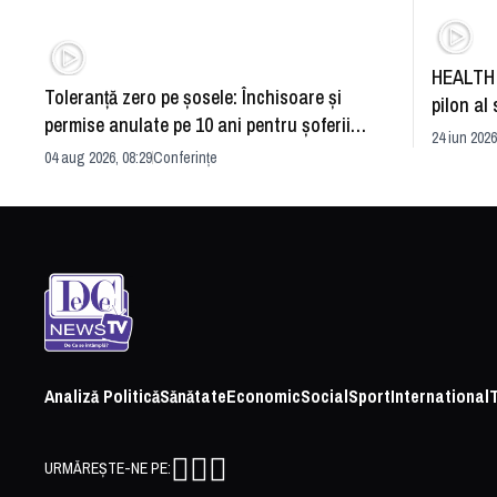
HEALTH 
Toleranță zero pe șosele: Închisoare și
pilon al 
permise anulate pe 10 ani pentru șoferii
dezvoltă
24 iun 2026
iresponsabili
04 aug 2026, 08:29
Conferințe
Analiză Politică
Sănătate
Economic
Social
Sport
International
URMĂREȘTE-NE PE: