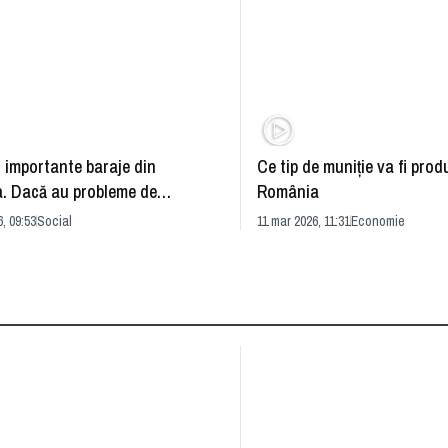
 importante baraje din
Ce tip de muniţie va fi prod
. Dacă au probleme de
România
uctură, pun în pericol
, 09:53
Social
11 mar 2026, 11:31
Economie
ţile din jur