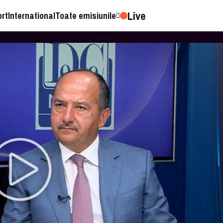
Live
ort
International
Toate emisiunile