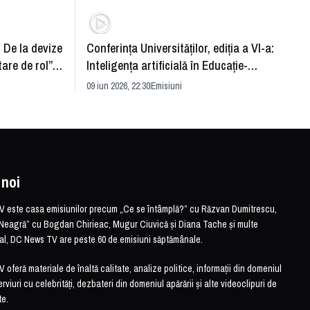
: De la devize
Conferința Universităților, ediția a VI-a:
Upgra
tare de rol”.
Inteligența artificială în Educație-
evităm
striei
soluție sau problemă?
09 iun 2026, 22:30
Emisiuni
26 mai 
 noi
este casa emisiunilor precum „Ce se întâmplă?” cu Răzvan Dumitrescu,
Neagră” cu Bogdan Chirieac, Mugur Ciuvică și Diana Tache și multe
otal, DC News TV are peste 60 de emisiuni săptămânale.
feră materiale de înaltă calitate, analize politice, informații din domeniul
erviuri cu celebrități, dezbateri din domeniul apărării și alte videoclipuri de
te.