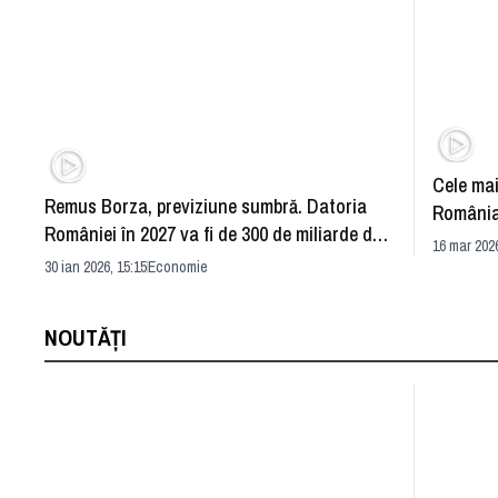
Cele mai
Remus Borza, previziune sumbră. Datoria
România
României în 2027 va fi de 300 de miliarde de
infrastr
16 mar 2026
euro
comunită
30 ian 2026, 15:15
Economie
NOUTĂȚI