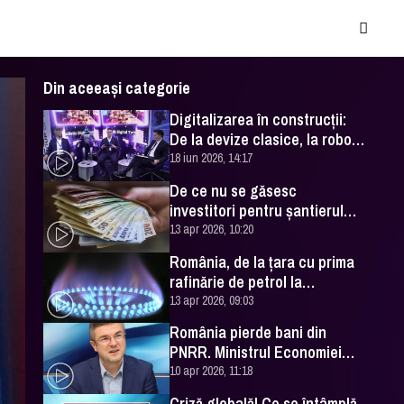
Din aceeași categorie
Digitalizarea în construcții:
De la devize clasice, la roboți,
AI și „avatare de rol”.
18 iun 2026, 14:17
România și redefinirea
De ce nu se găsesc
industriei
investitori pentru şantierul
naval Mangalia
13 apr 2026, 10:20
România, de la ţara cu prima
rafinărie de petrol la
insecuritatea energetică de
13 apr 2026, 09:03
azi
România pierde bani din
PNRR. Ministrul Economiei
vine cu cifrele
10 apr 2026, 11:18
Criză globală! Ce se întâmplă