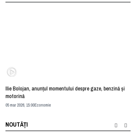
Ilie Bolojan, anunţul momentului despre gaze, benzină şi
Ro
motorină
Du
05 mar 2026, 15:00
Economie
05 
NOUTĂȚI