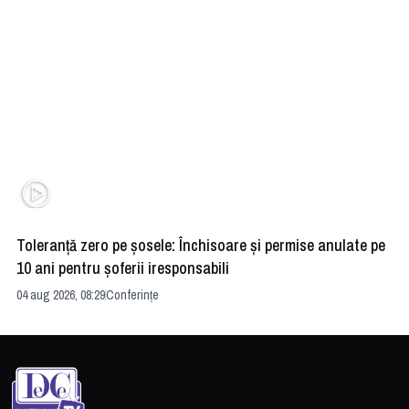
Toleranță zero pe șosele: Închisoare și permise anulate pe
HE
10 ani pentru șoferii iresponsabili
na
04 aug 2026, 08:29
Conferințe
24 