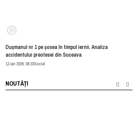
Duşmanul nr 1 pe şosea în timpul iernii. Analiza
Re
accidentului preotesei din Suceava
da
13 ian 2026, 08:32
Social
06 
NOUTĂȚI