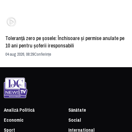
Toleranță zero pe șosele: Închisoare și permise anulate pe
HE
10 ani pentru șoferii iresponsabili
na
04 aug 2026, 08:29
Conferințe
24 
Analiză Politică
Sănătate
Economic
Social
Sport
International