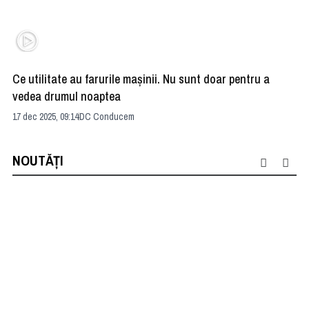
Ce utilitate au farurile maşinii. Nu sunt doar pentru a
De
vedea drumul noaptea
Ex
17 dec 2025, 09:14
DC Conducem
15 
NOUTĂȚI