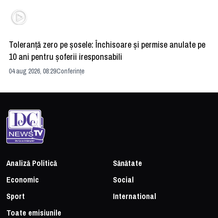
Toleranță zero pe șosele: Închisoare și permise anulate pe
HE
10 ani pentru șoferii iresponsabili
na
04 aug 2026, 08:29
Conferințe
24 
Analiză Politică
Sănătate
Economic
Social
Sport
International
Toate emisiunile