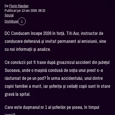
De
Florin Răvdan
Publicat pe 13 ian 2026, 08:32
Social
Distribuie
DC Conducem începe 2026 în forţă. Titi Aur, instructor de
conducere defensivă şi invitat permanent al emisiunii, vine
cu noi informaţii şi analize.
Ce concluzii pot fi trase după groaznicul accident din judeţul
Suceava, unde o maşină condusă de soţia unui preot s-a
răsturnat de pe un pod? În urma accidentului, unul dintre
copiii familiei a murit, iar şoferiţa şi ceilalţi copii sunt în stare
gravă la spital.
Care este duşmanul nr 1 al şoferilor pe şosea, în timpul