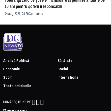
Toleranță zero pe șosele: Închisoare și permise anulate pe
HE
10 ani pentru șoferii iresponsabili
na
04 aug 2026, 08:29
Conferințe
24 
Analiză Politică
Sănătate
Economic
Social
Sport
International
Toate emisiunile
URMĂREȘTE-NE PE:
Despre noi