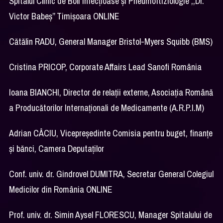
Spitalul Clinic de Boli Infecțioase și Pneumoftiziologie ,,Dr.
Victor Babeș’’ Timișoara ONLINE
Cătălin RADU, General Manager Bristol-Myers Squibb (BMS)
Cristina PRICOP, Corporate Affairs Lead Sanofi România
Ioana BIANCHI, Director de relații externe, Asociația Română
a Producătorilor Internaționali de Medicamente (A.R.P.I.M)
Adrian CÂCIU, Vicepreședinte Comisia pentru buget, finanțe
și bănci, Camera Deputaților
Conf. univ. dr. Gindrovel DUMITRA, Secretar General Colegiul
Medicilor din România ONLINE
Prof. univ. dr. Simin Aysel FLORESCU, Manager Spitalului de