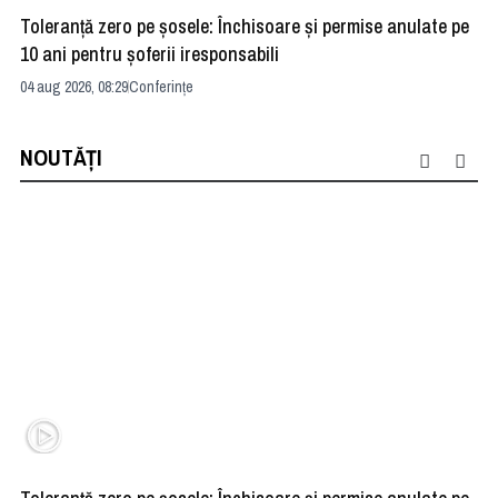
Toleranță zero pe șosele: Închisoare și permise anulate pe
Up
10 ani pentru șoferii iresponsabili
pr
04 aug 2026, 08:29
Conferințe
26 
NOUTĂȚI