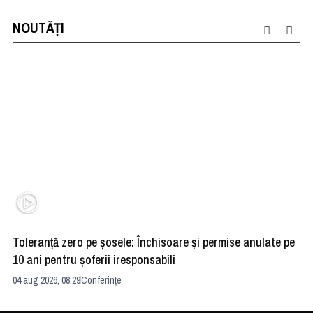
NOUTĂȚI
Toleranță zero pe șosele: Închisoare și permise anulate pe
HE
10 ani pentru șoferii iresponsabili
na
04 aug 2026, 08:29
Conferințe
24 