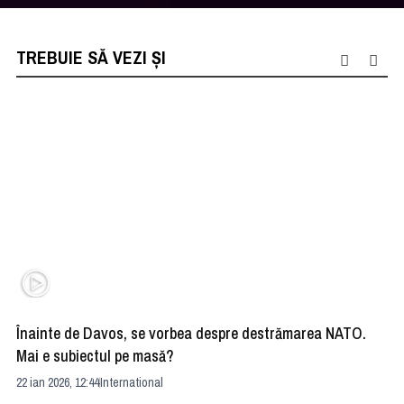
TREBUIE SĂ VEZI ȘI
Înainte de Davos, se vorbea despre destrămarea NATO.
NA
Mai e subiectul pe masă?
sc
22 ian 2026, 12:44
International
22 