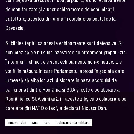
cum deja s-a discutat în spaţiul public, a unor echipamente
de monitorizare şi a unor echipamente de comunicaţii
satelitare, acestea din urmă în corelare cu scutul de la
Deveselu.
Subliniez faptul că aceste echipamente sunt defensive. Şi
subliniez că ele nu sunt înzestrate cu armament propriu-zis.
În termeni tehnici, ele sunt echipamente non-cinetice. Ele
vor fi, în măsura în care Parlamentul aprobă în şedinţa care
urmează să aibă loc azi, dislocate în baza acordului de
parteneriat dintre România şi SUA şi este o colaborare a
României cu SUA similară, în aceste zile, cu o colaborare pe
care alte ţări NATO o fac", a declarat Nicuşor Dan.
nicusor dan
sua
nato
echipamente militare