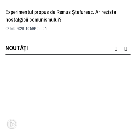
Experimentul propus de Remus Ştefureac. Ar rezista
Er
nostalgicii comunismului?
02 
02 feb 2026, 10:59
Politică
NOUTĂȚI