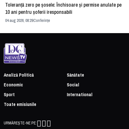
Toleranță zero pe șosele: Închisoare și permise anulate pe
HE
10 ani pentru șoferii iresponsabili
na
04 aug 2026, 08:29
Conferințe
24 
Analiză Politică
Sănătate
Economic
Social
Sport
International
Toate emisiunile
URMĂREȘTE-NE PE: