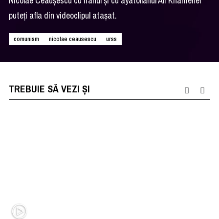
Nicolae Ceauşescu cu Iranul şi cu ayatollahul Ali Khamenei
puteţi afla din videoclipul ataşat.
comunism
nicolae ceausescu
urss
TREBUIE SĂ VEZI ȘI