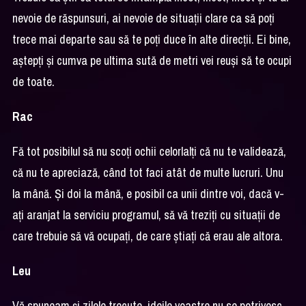
nevoie de răspunsuri, ai nevoie de situații clare ca să poți
trece mai departe sau să te poți duce în alte direcții. Ei bine,
aștepți și cumva pe ultima sută de metri vei reuși să te ocupi
de toate.
Rac
Fă tot posibilul să nu scoți ochii celorlalți că nu te validează,
că nu te apreciază, când tot faci atât de multe lucruri. Unu
la mână. Și doi la mână, e posibil ca unii dintre voi, dacă v-
ați aranjat la serviciu programul, să vă treziți cu situații de
care trebuie să vă ocupați, de care știați că erau ale altora.
Leu
Vă spuneam și zilele trecute, ideile voastre nu se potrivesc