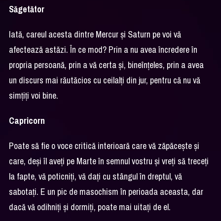
Săgetător
Iată, careul acesta dintre Mercur și Saturn pe voi vă
afectează astăzi. În ce mod? Prin a nu avea încredere în
propria persoană, prin a vă certa și, bineînțeles, prin a avea
un discurs mai răutăcios cu ceilalți din jur, pentru că nu vă
simțiți voi bine.
Capricorn
Poate să fie o voce critică interioară care vă zăpăcește și
care, deși îl aveți pe Marte în semnul vostru și vreți să treceți
la fapte, vă poticniți, vă dați cu stângul în dreptul, vă
sabotați. E un pic de masochism în perioada aceasta, dar
dacă vă odihniți și dormiți, poate mai uitați de el.