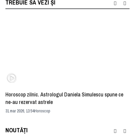
TREBUIE SĂ VEZI ȘI
Horoscop zilnic. Astrologul Daniela Simulescu spune ce
Ve
ne-au rezervat astrele
As
31 mar 2026, 13:54
Horoscop
09 
NOUTĂȚI