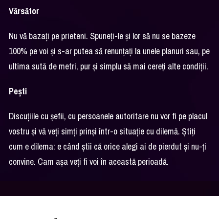
Vărsător
Nu vă bazați pe prieteni. Spuneți-le și lor să nu se bazeze
100% pe voi și s-ar putea să renunțați la unele planuri sau, pe
ultima sută de metri, pur și simplu să mai cereți alte condiții.
Pești
Discuțiile cu șefii, cu persoanele autoritare nu vor fi pe placul
vostru și vă veți simți prinși într-o situație cu dilemă. Știți
cum e dilema: e când știi că orice alegi ai de pierdut și nu-ți
convine. Cam așa veți fi voi în această perioadă.