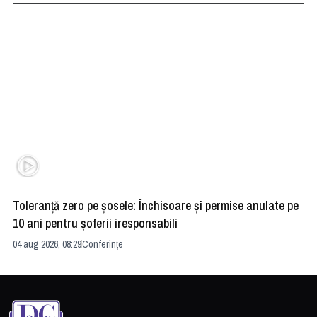
Toleranță zero pe șosele: Închisoare și permise anulate pe
HE
10 ani pentru șoferii iresponsabili
na
04 aug 2026, 08:29
Conferințe
24 