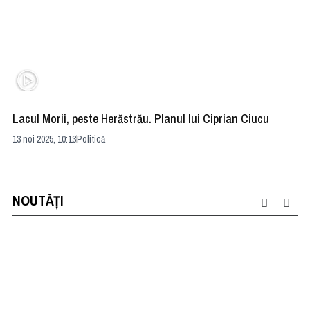
Lacul Morii, peste Herăstrău. Planul lui Ciprian Ciucu
Se
Ca
13 noi 2025, 10:13
Politică
11 
NOUTĂȚI