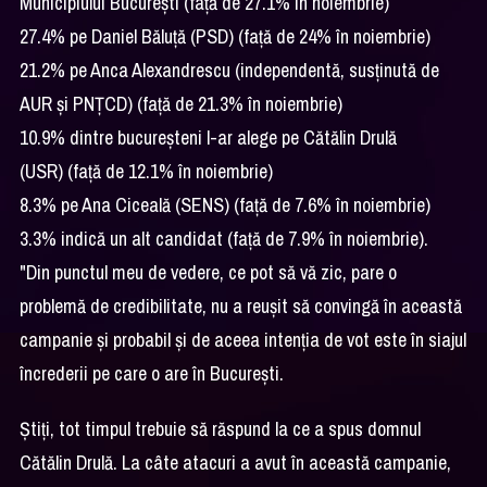
Municipiului București (față de 27.1% în noiembrie)
27.4% pe Daniel Băluță (PSD) (față de 24% în noiembrie)
21.2% pe Anca Alexandrescu (independentă, susținută de
AUR și PNȚCD) (față de 21.3% în noiembrie)
10.9% dintre bucureșteni l-ar alege pe Cătălin Drulă
(USR) (față de 12.1% în noiembrie)
8.3% pe Ana Ciceală (SENS) (față de 7.6% în noiembrie)
3.3% indică un alt candidat (față de 7.9% în noiembrie).
"Din punctul meu de vedere, ce pot să vă zic, pare o
problemă de credibilitate, nu a reușit să convingă în această
campanie și probabil și de aceea intenția de vot este în siajul
încrederii pe care o are în București.
Știți, tot timpul trebuie să răspund la ce a spus domnul
Cătălin Drulă. La câte atacuri a avut în această campanie,