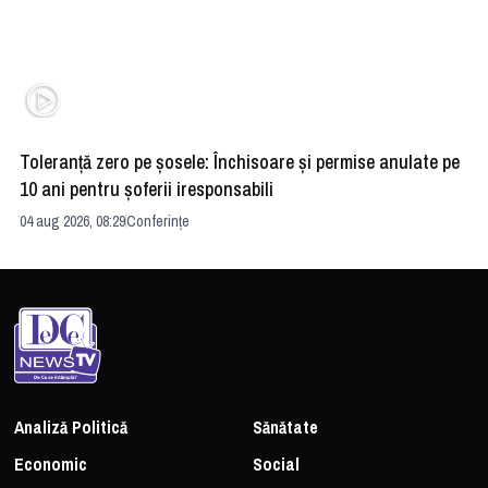
Toleranță zero pe șosele: Închisoare și permise anulate pe
HE
10 ani pentru șoferii iresponsabili
na
04 aug 2026, 08:29
Conferințe
24 
Analiză Politică
Sănătate
Economic
Social