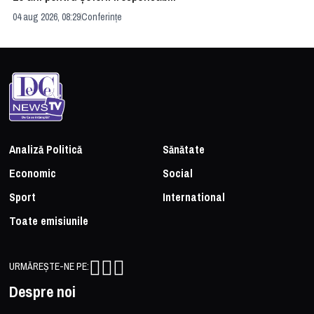
04 aug 2026, 08:29
Conferințe
24 
Analiză Politică
Sănătate
Economic
Social
Sport
International
Toate emisiunile
URMĂREȘTE-NE PE:
Despre noi