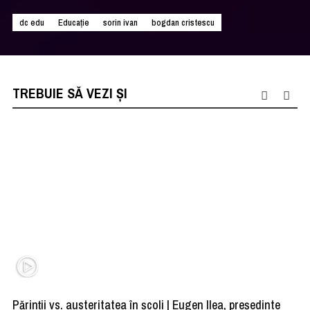
dc edu
Educație
sorin ivan
bogdan cristescu
TREBUIE SĂ VEZI ȘI
Părinții vs. austeritatea în școli | Eugen Ilea, președinte
Pr