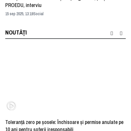
PROEDU, interviu
re
15 sep 2025, 13:19
Social
24 
NOUTĂȚI
Toleranță zero pe șosele: Închisoare și permise anulate pe
HE
10 ani pentru șoferii iresponsabili
na