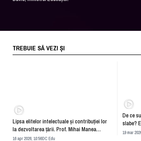
TREBUIE SĂ VEZI ȘI
De ce su
Lipsa elitelor intelectuale și contribuției lor
slabe? E
la dezvoltarea țării. Prof. Mihai Manea
executiv
19 mar 2026
explică situația actuală
Români
16 apr 2026, 10:56
DC Edu