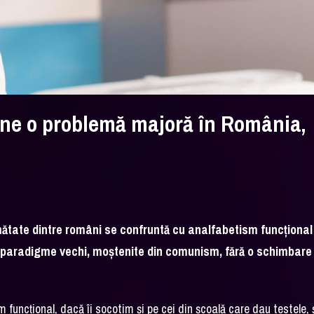
âne o problemă majoră în România,
umătate dintre români se confruntă cu analfabetism funcțional 
 paradigme vechi, moștenite din comunism, fără o schimbare
funcțional, dacă îi socotim și pe cei din școală care dau testele, 