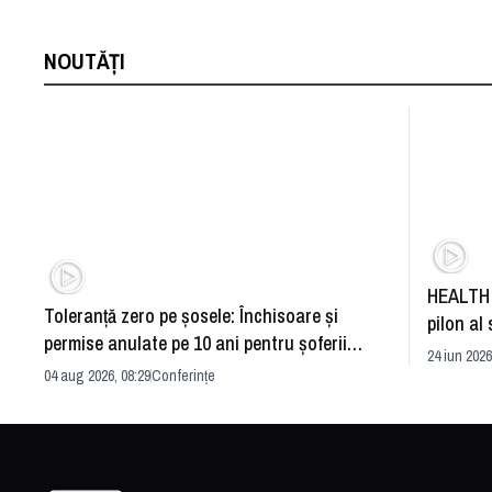
NOUTĂȚI
HEALTH 
Toleranță zero pe șosele: Închisoare și
pilon al 
permise anulate pe 10 ani pentru șoferii
dezvoltă
24 iun 2026
iresponsabili
04 aug 2026, 08:29
Conferințe