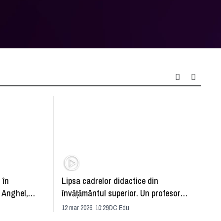
 în
Lipsa cadrelor didactice din
Educa
 Anghel,
învățământul superior. Un profesor
siste
universitar are un sfat important pentru
12 mar 2026, 10:29
DC Edu
răspu
demnitari
09 mar 