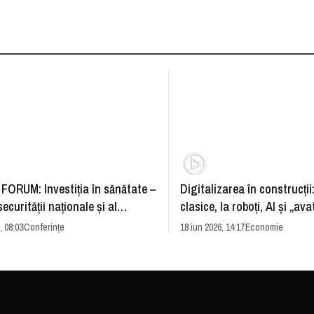
FORUM: Investiția în sănătate –
Digitalizarea în construcții
securității naționale și al
clasice, la roboți, AI și „ava
rii economice
România și redefinirea indu
, 08:03
Conferințe
18 iun 2026, 14:17
Economie