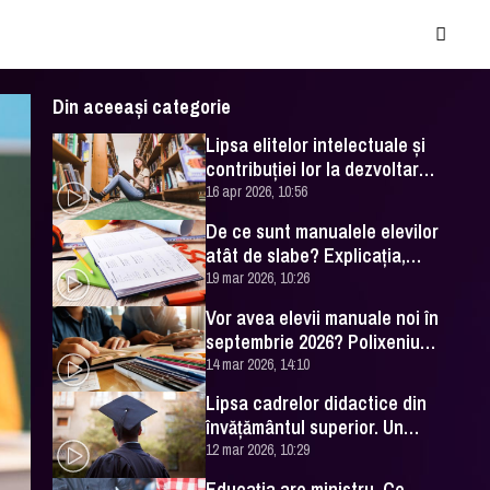
Din aceeași categorie
Lipsa elitelor intelectuale și
contribuției lor la dezvoltarea
țării. Prof. Mihai Manea
16 apr 2026, 10:56
explică situația actuală
De ce sunt manualele elevilor
atât de slabe? Explicația,
oferită de directorul executiv
19 mar 2026, 10:26
al Uniunii Editorilor din
Vor avea elevii manuale noi în
România
septembrie 2026? Polixeniu
Anghel, invitat la DC Edu
14 mar 2026, 14:10
Lipsa cadrelor didactice din
învățământul superior. Un
profesor universitar are un
12 mar 2026, 10:29
sfat important pentru
Educația are ministru. Ce