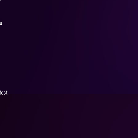
nu
fost