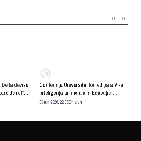
: De la devize
Conferința Universităților, ediția a VI-a:
Upgra
tare de rol”.
Inteligența artificială în Educație-
evităm
striei
soluție sau problemă?
09 iun 2026, 22:30
Emisiuni
26 mai 