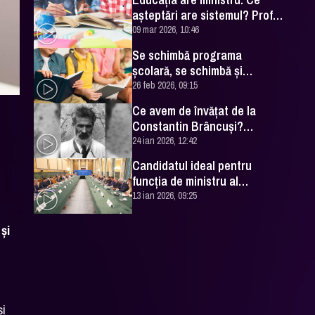
demnitari
așteptări are sistemul? Prof.
univ. dr. emerit Ioan Neacșu
09 mar 2026, 10:46
răspunde la DC Edu
Se schimbă programa
şcolară, se schimbă şi
lucrurile pe care profesorii
26 feb 2026, 09:15
vor pune accentul
Ce avem de învățat de la
Constantin Brâncuși?
Adevăratul patrimoniu de
24 ian 2026, 12:42
care trebuie să ne bucurăm
Candidatul ideal pentru
funcţia de ministru al
Educaţiei. Cine ar trebui să îi
13 ian 2026, 09:25
ia locul lui Daniel David
și
și