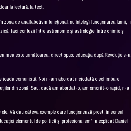
ar la lectură, la text.
în zona de analfabetism funcțional, nu înțelegi funcționarea lumii, 
zică, faci confuzii între astronomie și astrologie, între chimie și
erea mea este următoarea, direct spus: educația după Revoluție s-a
 perioada comunistă. Noi n-am abordat niciodată o schimbare
oluțiilor din zonă. Sau, dacă am abordat-o, am omorât-o rapid, n-a 
e ele. Vă dau câteva exemple care funcționează prost, în sensul
ației elementul de politică și profesionalism", a explicat Daniel