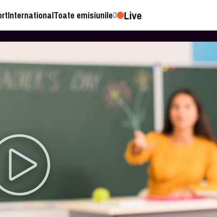
Live
ort
International
Toate emisiunile