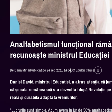
Analfabetismul funcțional răm
recunoaște ministrul Educației
De
Dana Mihai
Publicat pe 24 sep 2025, 14:04
DC Edu
Distribuie
Daniel David, ministrul Educației, a atras atenția că j
că școala românească s-a dezvoltat după Revoluție pe
reală și durabilă adaptată vremurilor.
"Lucrurile sunt simple. Acum avem în jur de 50% analfabetism 