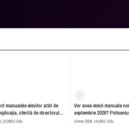
nt manualele elevilor atât de
Vor avea elevii manuale noi
xplicația, oferită de directorul
septembrie 2026? Polixeniu
 al Uniunii Editorilor din
invitat la DC Edu
, 10:26
DC Edu
14 mar 2026, 14:10
DC Edu
a