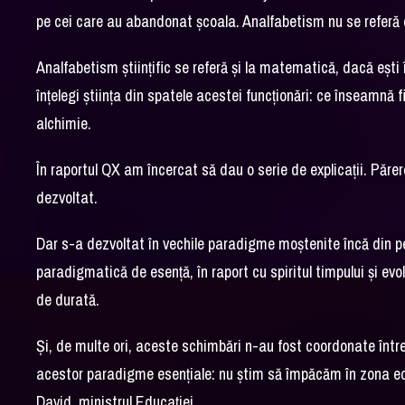
pe cei care au abandonat școala. Analfabetism nu se referă do
Analfabetism științific se referă și la matematică, dacă ești 
înțelegi știința din spatele acestei funcționări: ce înseamnă fi
alchimie.
În raportul QX am încercat să dau o serie de explicații. Păr
dezvoltat.
Dar s-a dezvoltat în vechile paradigme moștenite încă din
paradigmatică de esență, în raport cu spiritul timpului și ev
de durată.
Și, de multe ori, aceste schimbări n-au fost coordonate într
acestor paradigme esențiale: nu știm să împăcăm în zona educ
David, ministrul Educației.