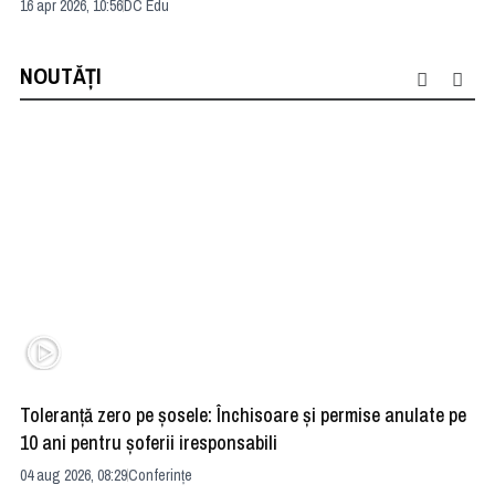
Ro
16 apr 2026, 10:56
DC Edu
19 
NOUTĂȚI
Toleranță zero pe șosele: Închisoare și permise anulate pe
HE
10 ani pentru șoferii iresponsabili
na
04 aug 2026, 08:29
Conferințe
24 