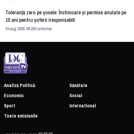
Toleranță zero pe șosele: Închisoare și permise anulate pe
HE
10 ani pentru șoferii iresponsabili
na
04 aug 2026, 08:29
Conferințe
24 
Analiză Politică
Sănătate
Economic
Social
Sport
International
Toate emisiunile