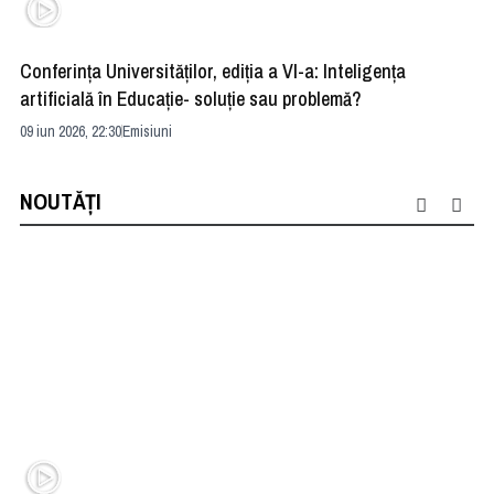
Conferința Universităților, ediția a VI-a: Inteligența
”R
artificială în Educație- soluție sau problemă?
ad
09 iun 2026, 22:30
Emisiuni
04 
NOUTĂȚI