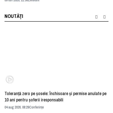
09 iun 2026, 22:30
Emisiuni
04 
NOUTĂȚI
Toleranță zero pe șosele: Închisoare și permise anulate pe
HE
10 ani pentru șoferii iresponsabili
na
04 aug 2026, 08:29
Conferințe
24 