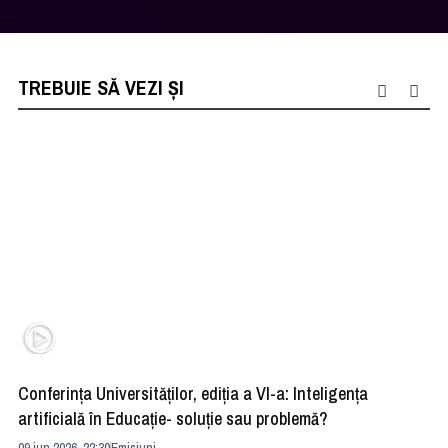
TREBUIE SĂ VEZI ȘI
Conferința Universităților, ediția a VI-a: Inteligența
”R
artificială în Educație- soluție sau problemă?
ad