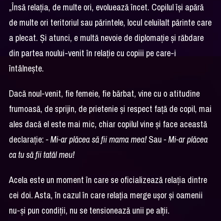
„Însă relația, de multe ori, evoluează încet. Copilul își apără
de multe ori teritoriul sau părintele, locul celuilalt părinte care
a plecat. Și atunci, e multă nevoie de diplomație și răbdare
din partea noului-venit în relație cu copiii pe care-i
întâlnește.
Dacă noul-venit, fie femeie, fie bărbat, vine cu o atitudine
frumoasă, de sprijin, de prietenie și respect față de copil, mai
ales dacă el este mai mic, chiar copilul vine și face această
declarație:
- Mi-ar plăcea să fii mama mea!
Sau
-
Mi-ar plăcea
ca tu să fii tatăl meu!
Acela este un moment în care se oficializează relația dintre
cei doi. Asta, în cazul în care relația merge ușor și oamenii
nu-și pun condiții, nu se tensionează unii pe alții.