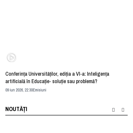
Conferința Universităților, ediția a VI-a: Inteligența
”R
artificială în Educație- soluție sau problemă?
ad
09 iun 2026, 22:30
Emisiuni
04 
NOUTĂȚI