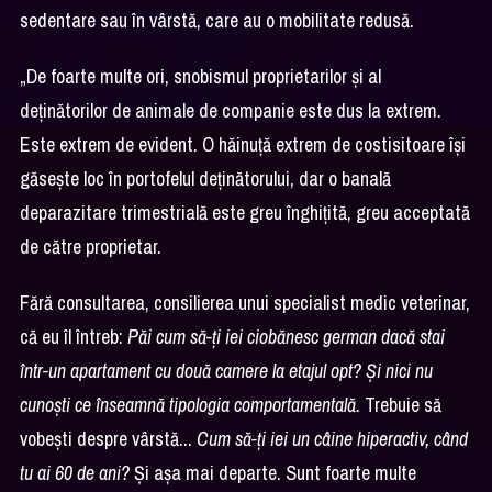
sedentare sau în vârstă, care au o mobilitate redusă.
„De foarte multe ori, snobismul proprietarilor și al
deținătorilor de animale de companie este dus la extrem.
Este extrem de evident. O hăinuță extrem de costisitoare își
găsește loc în portofelul deținătorului, dar o banală
deparazitare trimestrială este greu înghițită, greu acceptată
de către proprietar.
Fără consultarea, consilierea unui specialist medic veterinar,
că eu îl întreb:
Păi cum să-ți iei ciobănesc german dacă stai
într-un apartament cu două camere la etajul opt? Și nici nu
cunoști ce înseamnă tipologia comportamentală.
Trebuie să
vobești despre vârstă...
Cum să-ți iei un câine hiperactiv, când
tu ai 60 de ani?
Și așa mai departe. Sunt foarte multe