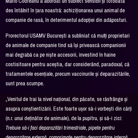
Mario Codreanu a abordat un subiect sensibil și totodată
des întâlnit în țara noastră: achiziționarea unui animal de
companie de rasă, în deterimentul adopției din adăposturi.
Prorectorul USAMV București a subliniat că mulți proprietari
de animale de companie tind să își privească companionii
mai degrabă ca pe niște accesorii, investind în haine
costisitoare pentru aceștia, dar considerând, paradoxal, că
tratamentele esențiale, precum vaccinurile și deparazitările,
sunt prea scumpe.
„Venitul de trai la nivel național, din păcate, se răsfrânge și
asupra conștientizării. Este foarte ușor să-i vorbești din cărți
(n.r. unui deținător de animale), de la pupitru, și să-i zici:
Trebuie să-i faci deparazitări trimestriale, pipete pentru
deparazitare externă, comprimate pentru deparazitare internă.