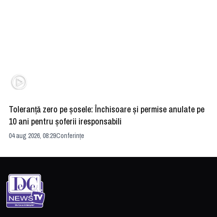
Toleranță zero pe șosele: Închisoare și permise anulate pe
HE
10 ani pentru șoferii iresponsabili
na
04 aug 2026, 08:29
Conferințe
24 