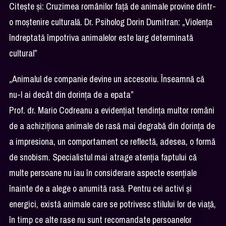
Citește și:
Cruzimea românilor față de animale provine dintr-
o moștenire culturală. Dr. Psiholog Dorin Dumitran: „Violența
îndreptată împotriva animalelor este larg determinată
cultural”
„Animalul de companie devine un accesoriu. Înseamnă că
nu-l ai decât din dorința de a epata”
Prof. dr. Mario Codreanu a evidențiat tendința multor români
de a achiziționa animale de rasă mai degrabă din dorința de
a impresiona, un comportament ce reflectă, adesea, o formă
de snobism. Specialistul mai atrage atenția faptului că
multe persoane nu iau în considerare aspecte esențiale
înainte de a alege o anumită rasă. Pentru cei activi și
energici, există animale care se potrivesc stilului lor de viață,
în timp ce alte rase nu sunt recomandate persoanelor