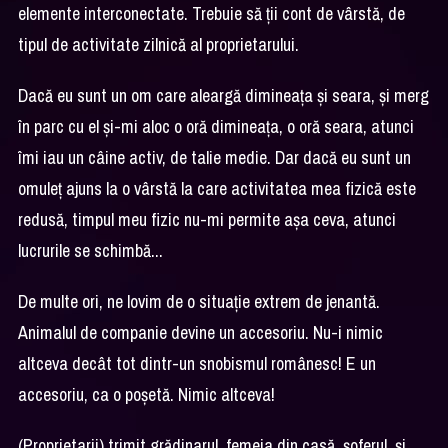
elemente interconectate. Trebuie să ții cont de vârstă, de
tipul de activitate zilnică al proprietarului.
Dacă eu sunt un om care aleargă dimineața și seara, și merg
în parc cu el și-mi aloc o oră dimineața, o oră seara, atunci
îmi iau un câine activ, de talie medie. Dar dacă eu sunt un
omuleț ajuns la o vârstă la care activitatea mea fizică este
redusă, timpul meu fizic nu-mi permite așa ceva, atunci
lucrurile se schimbă...
De multe ori, ne lovim de o situație extrem de jenantă.
Animalul de companie devine un accesoriu. Nu-i nimic
altceva decât tot dintr-un snobismul românesc! E un
accesoriu, ca o poșetă. Nimic altceva!
(Proprietarii) trimit grădinarul, femeia din casă, șoferul, și