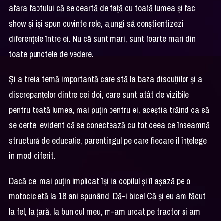
afara faptului că se ceartă de față cu toată lumea și fac
show și își spun cuvinte rele, ajungi să conștientizezi
diferențele între ei. Nu că sunt mari, sunt foarte mari din
toate punctele de vedere.
Și a treia temă importantă care stă la baza discuțiilor și a
discrepanțelor dintre cei doi, care sunt atât de vizibile
pentru toată lumea, mai puțin pentru ei, aceștia trăind ca să
se certe, evident că se conectează cu tot ceea ce înseamnă
structură de educație, parentingul pe care fiecare îl înțelege
în mod diferit.
Dacă cel mai puțin implicat își ia copilul și îl așază pe o
motocicletă la 16 ani spunând: Dă-i bice! Că și eu am făcut
la fel, la țară, la bunicul meu, m-am urcat pe tractor și am