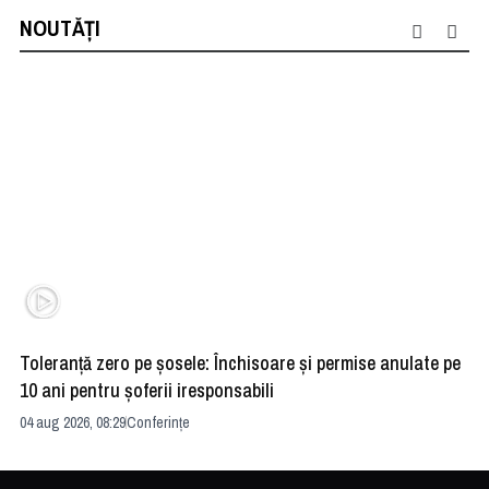
NOUTĂȚI
Toleranță zero pe șosele: Închisoare și permise anulate pe
HE
10 ani pentru șoferii iresponsabili
na
04 aug 2026, 08:29
Conferințe
24 