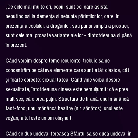
„De cele mai multe ori, copiii sunt cei care asistă
neputincioși la demența și nebunia părinților lor, care, în
prezența alcoolului, a drogurilor, sau pur și simplu a prostiei,
sunt cele mai proaste variante ale lor - dintotdeauna și până
în prezent.
Când vorbim despre teme recurente, trebuie să ne
concentrăm pe câteva elemente care sunt atât clasice, cât
și foarte corecte: sexualitatea. Când vine vorba despre
sexualitate, întotdeauna cineva este nemulțumit: că e prea
mult sex, că e prea puțin. Structura de hrană: unul mănâncă
fast-food, unul mănâncă healthy (n.r. sănătos); unul este
vegan, altul este un om obișnuit.
Când se duc undeva, ferească Sfântul să se ducă undeva, în