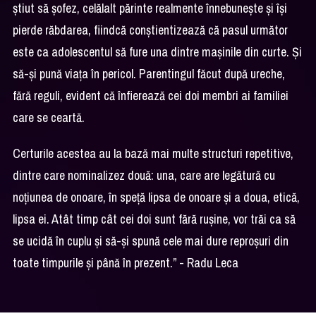
știut să șofez, celălalt părinte realmente înnebunește și își
pierde răbdarea, fiindcă conștientizează că pasul următor
este ca adolescentul să fure una dintre mașinile din curte. Și
să-și pună viața în pericol. Parentingul făcut după ureche,
fără reguli, evident că înfierează cei doi membri ai familiei
care se ceartă.
Certurile acestea au la bază mai multe structuri repetitive,
dintre care nominalizez două: una, care are legătură cu
noțiunea de onoare, în speță lipsa de onoare și a doua, etică,
lipsa ei. Atât timp cât cei doi sunt fără rușine, vor trăi ca să
se ucidă în cuplu și să-și spună cele mai dure reproșuri din
toate timpurile și până în prezent.” - Radu Leca