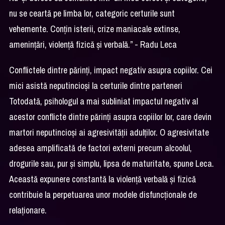
nu se ceartă pe limba lor, categoric certurile sunt
vehemente. Conțin isterii, crize maniacale extinse,
amenințări, violență fizică și verbală.” - Radu Leca
Conflictele dintre părinți, impact negativ asupra copiilor. Cei
mici asistă neputincioși la certurile dintre parteneri
Totodată, psihologul a mai subliniat impactul negativ al
acestor conflicte dintre părinți asupra copiilor lor, care devin
martori neputincioși ai agresivității adulților. O agresivitate
adesea amplificată de factori externi precum alcoolul,
drogurile sau, pur și simplu, lipsa de maturitate, spune Leca.
Această expunere constantă la violență verbală și fizică
contribuie la perpetuarea unor modele disfuncționale de
relaționare.