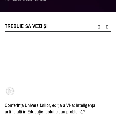
TREBUIE SĂ VEZI ȘI
Conferința Universităților, ediția a VI-a: Inteligența
”R
artificială în Educație- soluție sau problemă?
ad