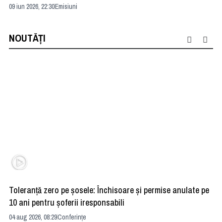
09 iun 2026, 22:30
Emisiuni
04 
NOUTĂȚI
Toleranță zero pe șosele: Închisoare și permise anulate pe
HE
10 ani pentru șoferii iresponsabili
na
04 aug 2026, 08:29
Conferințe
24 