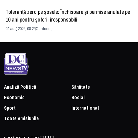
Toleranță zero pe șosele: Închisoare și permise anulate pe
HE
10 ani pentru șoferii iresponsabili
na
04 aug 2026, 08:29
Conferințe
24 
Analiză Politică
Sănătate
Economic
Social
Sport
International
Toate emisiunile