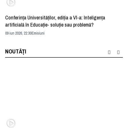
Conferința Universităților, ediția a VI-a: Inteligența
”R
artificială în Educație- soluție sau problemă?
ad
09 iun 2026, 22:30
Emisiuni
04 
NOUTĂȚI