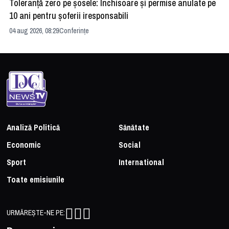
Toleranță zero pe șosele: Închisoare și permise anulate pe
HE
10 ani pentru șoferii iresponsabili
na
04 aug 2026, 08:29
Conferințe
24 
Analiză Politică
Sănătate
Economic
Social
Sport
International
Toate emisiunile
URMĂREȘTE-NE PE: