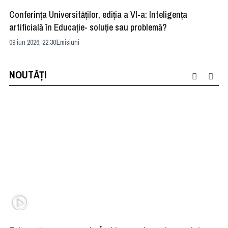
Conferința Universităților, ediția a VI-a: Inteligența
”R
artificială în Educație- soluție sau problemă?
ad
09 iun 2026, 22:30
Emisiuni
04 
NOUTĂȚI