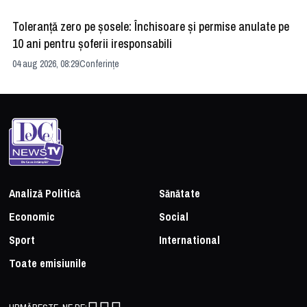
Toleranță zero pe șosele: Închisoare și permise anulate pe
HE
10 ani pentru șoferii iresponsabili
na
04 aug 2026, 08:29
Conferințe
24 
Analiză Politică
Sănătate
Economic
Social
Sport
International
Toate emisiunile