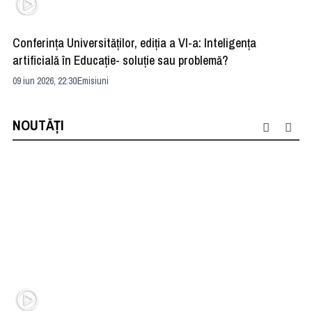
Conferința Universităților, ediția a VI-a: Inteligența
”R
artificială în Educație- soluție sau problemă?
ad
09 iun 2026, 22:30
Emisiuni
04 
NOUTĂȚI