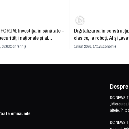
FORUM: Investiția în sănătate –
Digitalizarea în construcții
securității naționale și al
clasice, la roboți, AI și „ava
rii economice
România și redefinirea indu
, 08:03
Conferințe
18 iun 2026, 14:17
Economie
Despre
DC NEWS TV 
„Miercurea 
altele. În t
Toate emisiunile
DC NEWS TV o
medical, int