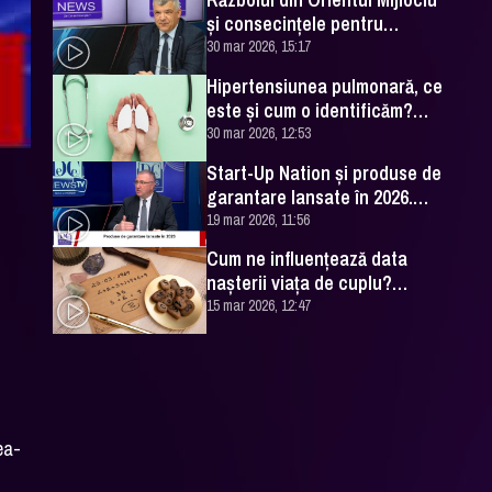
și consecințele pentru
România. Excelența Sa Ovidiu
30 mar 2026, 15:17
Dranga, interviu
Hipertensiunea pulmonară, ce
este și cum o identificăm?
Explicațiile unui medic
30 mar 2026, 12:53
specialist
Start-Up Nation și produse de
garantare lansate în 2026.
Cătălin Leonte (FNGCIMM), la
19 mar 2026, 11:56
DC News
Cum ne influențează data
nașterii viața de cuplu?
Numerologul Romeo Popescu
15 mar 2026, 12:47
are explicațiile
ea-