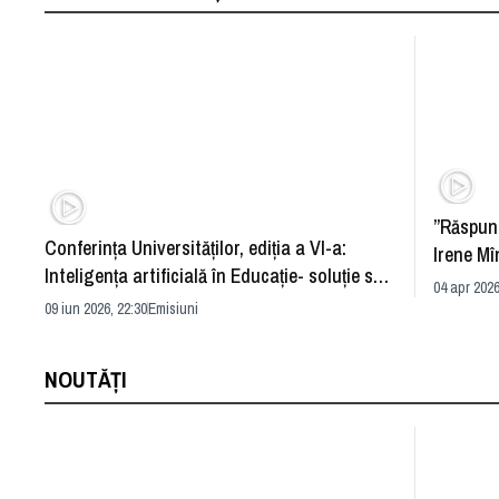
”Răspun
Conferința Universităților, ediția a VI-a:
Irene Mî
Inteligența artificială în Educație- soluție sau
04 apr 2026
problemă?
09 iun 2026, 22:30
Emisiuni
NOUTĂȚI