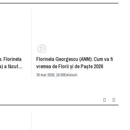
. Florinela
Florinela Georgescu (ANM): Cum va fi
Războ
) a făcut
vremea de Florii și de Paște 2026
pentr
30 mar 2026, 16:00
Emisiuni
Drang
30 mar 