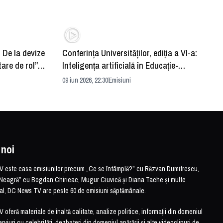
: De la devize
Conferința Universităților, ediția a VI-a:
Upgra
tare de rol”.
Inteligența artificială în Educație-
evităm
striei
soluție sau problemă?
09 iun 2026, 22:30
Emisiuni
26 mai 
 noi
este casa emisiunilor precum „Ce se întâmplă?” cu Răzvan Dumitrescu,
Neagră” cu Bogdan Chirieac, Mugur Ciuvică și Diana Tache și multe
otal, DC News TV are peste 60 de emisiuni săptămânale.
feră materiale de înaltă calitate, analize politice, informații din domeniul
erviuri cu celebrități, dezbateri din domeniul apărării și alte videoclipuri de