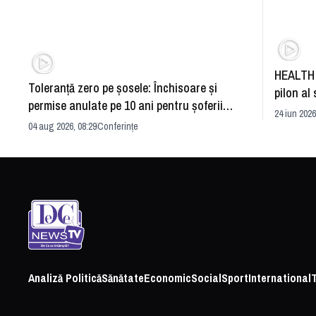
HEALTH 
Toleranță zero pe șosele: Închisoare și
pilon al 
permise anulate pe 10 ani pentru șoferii
dezvoltă
24 iun 2026
iresponsabili
04 aug 2026, 08:29
Conferințe
Analiză Politică
Sănătate
Economic
Social
Sport
International