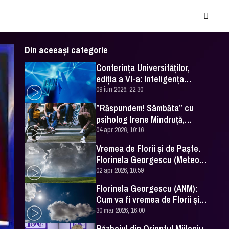
Din aceeași categorie
Conferința Universităților,
ediția a VI-a: Inteligența
artificială în Educație- soluție
09 iun 2026, 22:30
sau problemă?
”Răspundem! Sâmbăta” cu
psiholog Irene Mîndruță,
despre adolescență
04 apr 2026, 10:16
Vremea de Florii și de Paște.
Florinela Georgescu (Meteo
România) a făcut prognoza
02 apr 2026, 10:59
Florinela Georgescu (ANM):
Cum va fi vremea de Florii și
de Paște 2026
30 mar 2026, 16:00
Războiul din Orientul Mijlociu