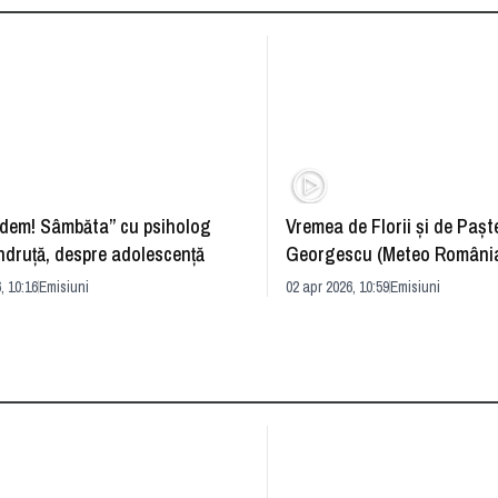
dem! Sâmbăta” cu psiholog
Vremea de Florii și de Paște
ndruță, despre adolescență
Georgescu (Meteo România
prognoza
, 10:16
Emisiuni
02 apr 2026, 10:59
Emisiuni